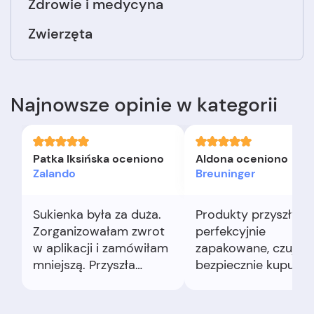
Zdrowie i medycyna
Zwierzęta
Najnowsze opinie w kategorii
Patka Iksińska oceniono
Aldona oceniono
Zalando
Breuninger
Sukienka była za duża.
Produkty przyszły
Zorganizowałam zwrot
perfekcyjnie
w aplikacji i zamówiłam
zapakowane, czuję s
mniejszą. Przyszła
bezpiecznie kupując
szybciej niż się
marki premium. Tka
spodziewałam, a ja
i detale świetne. Sp