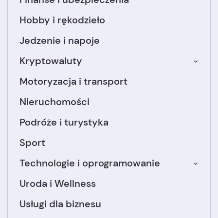
Hobby i rękodzieło
Jedzenie i napoje
Kryptowaluty
Motoryzacja i transport
Nieruchomości
Podróże i turystyka
Sport
Technologie i oprogramowanie
Uroda i Wellness
Usługi dla biznesu