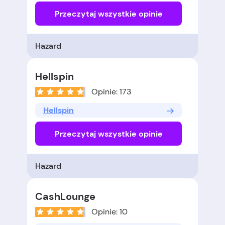
Przeczytaj wszystkie opinie
Hazard
Hellspin
Opinie: 173
Hellspin
Przeczytaj wszystkie opinie
Hazard
CashLounge
Opinie: 10