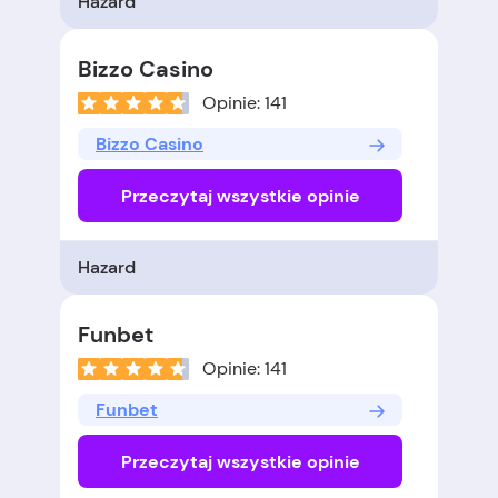
Hazard
Bizzo Casino
Opinie: 141
Bizzo Casino
Przeczytaj wszystkie opinie
Hazard
Funbet
Opinie: 141
Funbet
Przeczytaj wszystkie opinie