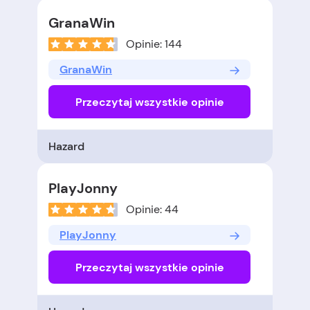
GranaWin
Opinie: 144
GranaWin
Przeczytaj wszystkie opinie
Hazard
PlayJonny
Opinie: 44
PlayJonny
Przeczytaj wszystkie opinie