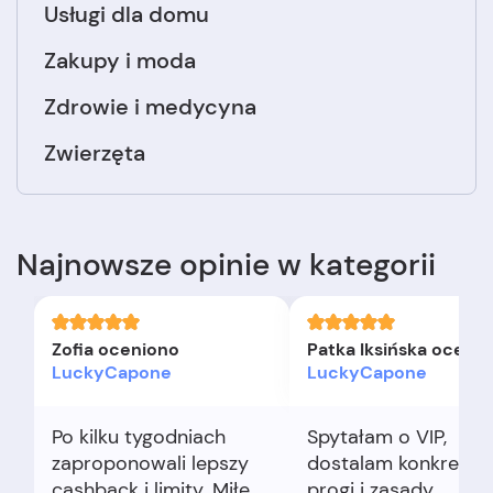
Usługi dla domu
Zakupy i moda
Zdrowie i medycyna
Zwierzęta
Najnowsze opinie w kategorii
Zofia oceniono
Patka Iksińska oceni
LuckyCapone
LuckyCapone
Po kilku tygodniach
Spytałam o VIP,
zaproponowali lepszy
dostalam konkretne
cashback i limity. Miłe,
progi i zasady.