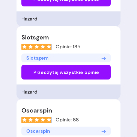
Hazard
Slotsgem
Opinie: 185
Slotsgem
Przeczytaj wszystkie opinie
Hazard
Oscarspin
Opinie: 68
Oscarspin