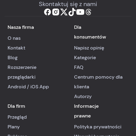
Skontaktuj się z nami
Nasza firma
Dla
konsumentów
O nas
Kontakt
Napisz opinię
Blog
Kategorie
Rozszerzenie
FAQ
przeglądarki
Centrum pomocy dla
Android
/
iOS
App
klienta
Autorzy
Dla firm
Informacje
prawne
Przegląd
Plany
Polityka prywatności