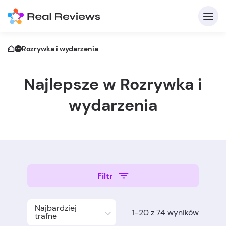
Rozrywka i wydarzenia
Najlepsze w Rozrywka i
wydarzenia
Z
Filtr
Na
Najbardziej
1-20 z 74 wyników
trafne