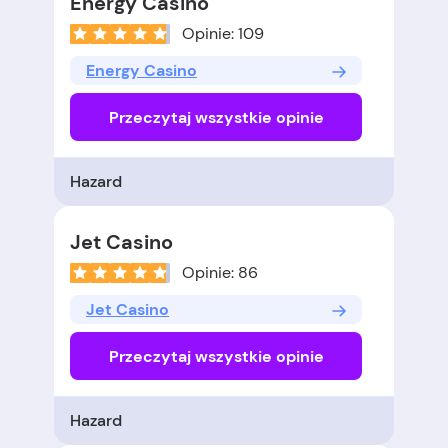
Energy Casino
Opinie: 109
Energy Casino
Przeczytaj wszystkie opinie
Hazard
Jet Casino
Opinie: 86
Jet Casino
Przeczytaj wszystkie opinie
Hazard