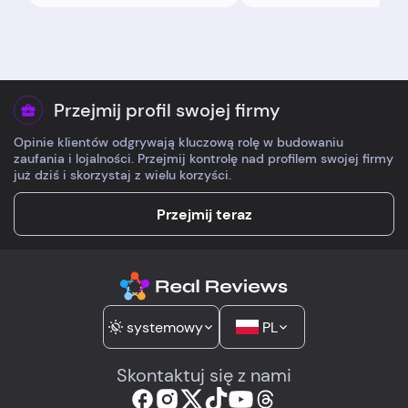
Klik, płatność, kurier.
Brakowało mi tylko
Ulga, kiedy pasowało
dokładniejszych god
idealnie!
doręczenia.
Przejmij profil swojej firmy
Opinie klientów odgrywają kluczową rolę w budowaniu
zaufania i lojalności. Przejmij kontrolę nad profilem swojej firmy
już dziś i skorzystaj z wielu korzyści.
Przejmij teraz
systemowy
PL
Skontaktuj się z nami