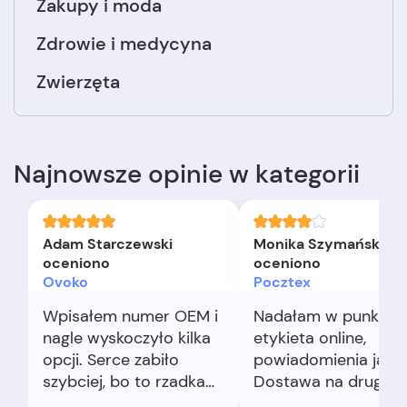
Zakupy i moda
Zdrowie i medycyna
Zwierzęta
Najnowsze opinie w kategorii
Adam Starczewski
Monika Szymańska
oceniono
oceniono
Ovoko
Pocztex
Wpisałem numer OEM i
Nadałam w punkcie,
nagle wyskoczyło kilka
etykieta online,
opcji. Serce zabiło
powiadomienia jasn
szybciej, bo to rzadka
Dostawa na drugi dz
część do starego Volvo.
Paczka nienaruszona