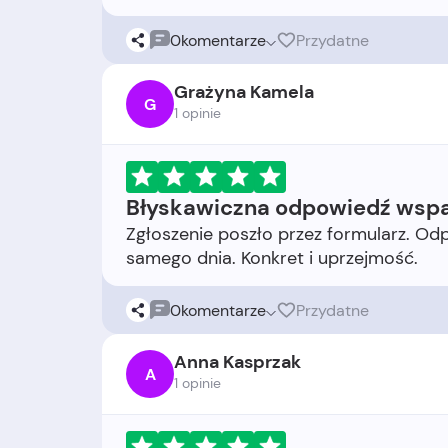
0
komentarze
Przydatne
Grażyna Kamela
G
1 opinie
Błyskawiczna odpowiedź wspa
Zgłoszenie poszło przez formularz. Od
0
komentarze
Przydatne
Anna Kasprzak
A
1 opinie