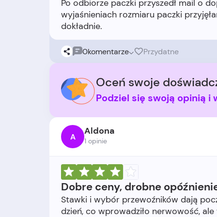
Po odbiorze paczki przyszedł mail o dop
wyjaśnieniach rozmiaru paczki przyjęł
0
komentarze
Przydatne
Oceń swoje doświadcz
Podziel się swoją opinią 
Aldona
A
1 opinie
Dobre ceny, drobne opóźnieni
Stawki i wybór przewoźników dają poczu