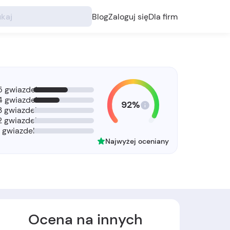
Blog
Zaloguj się
Dla firm
5 gwiazdek
4 gwiazdek
92%
3 gwiazdek
2 gwiazdek
1 gwiazdek
Najwyżej oceniany
Ocena na innych