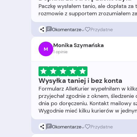
Paczkę wysłałem tanio, ale dopłata za
0
komentarze
Przydatne
Monika Szymańska
M
1 opinie
Wysyłka taniej i bez konta
Formularz AlleKurier wypełniłam w kilka
przyjechał zgodnie z oknem, śledzenie dz
dnia po doręczeniu. Kontakt mailowy sz
0
komentarze
Przydatne