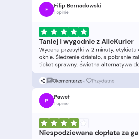
Filip Bernadowski
F
1 opinie
Taniej i wygodnie z AlleKurier
Wycena przesyłki w 2 minuty, etykieta
oknie. Śledzenie działało, a pobranie z
0
komentarze
Przydatne
Paweł
P
1 opinie
Niespodziewana dopłata za ga