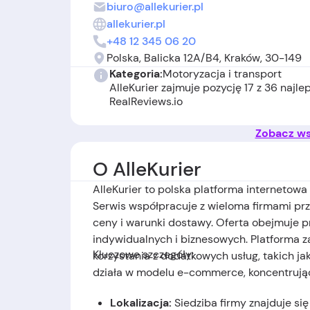
biuro@allekurier.pl
allekurier.pl
+48 12 345 06 20
Polska, Balicka 12A/B4, Kraków, 30-149
Kategoria:
Motoryzacja i transport
AlleKurier zajmuje pozycję 17 z 36 najl
RealReviews.io
Zobacz wsz
O AlleKurier
AlleKurier
to polska platforma internetowa 
Serwis współpracuje z wieloma firmami p
ceny i warunki dostawy. Oferta obejmuje p
indywidualnych i biznesowych. Platforma 
Kluczowe szczegóły:
korzystania z dodatkowych usług, takich ja
działa w modelu e-commerce, koncentrując
Lokalizacja:
Siedziba firmy znajduje się