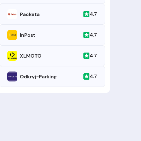
4.7
Packeta
4.7
InPost
4.7
XLMOTO
4.7
Odkryj-Parking