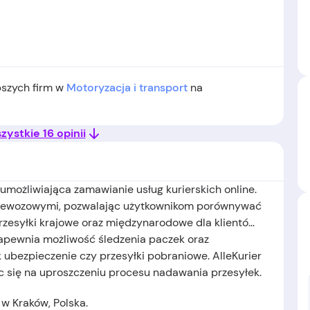
epszych firm w
Motoryzacja i transport
na
ystkie 16 opinii
umożliwiająca zamawianie usług kurierskich online.
rzewozowymi, pozwalając użytkownikom porównywać
rzesyłki krajowe oraz międzynarodowe dla klientów
zapewnia możliwość śledzenia paczek oraz
k ubezpieczenie czy przesyłki pobraniowe. AlleKurier
 się na uproszczeniu procesu nadawania przesyłek.
 w Kraków, Polska.