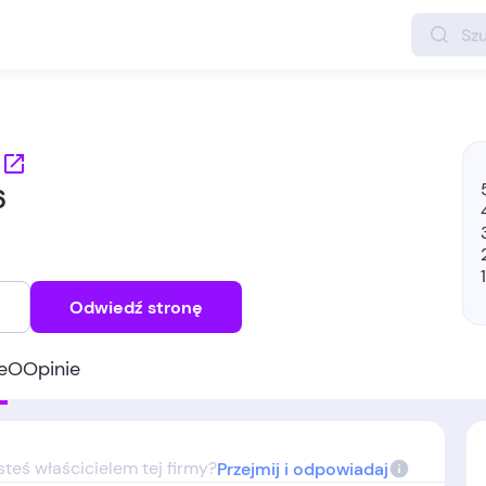
r
6
Odwiedź stronę
e
O
Opinie
steś właścicielem tej firmy?
Przejmij i odpowiadaj