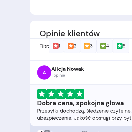
Założyciele:
-
Data założenia:
Firma została założona
Opinie klientów
1
2
3
4
5
Filtr:
Alicja Nowak
A
1 opinie
Dobra cena, spokojna głowa
Przesyłki dochodzą, śledzenie czyteln