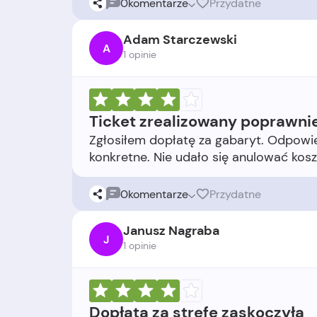
0
komentarze
Przydatne
Adam Starczewski
A
1 opinie
Ticket zrealizowany poprawni
Zgłosiłem dopłatę za gabaryt. Odpowie
0
komentarze
Przydatne
Janusz Nagraba
J
1 opinie
Dopłata za strefę zaskoczyła