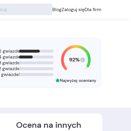
Blog
Zaloguj się
Dla firm
5 gwiazdek
4 gwiazdek
92%
3 gwiazdek
2 gwiazdek
1 gwiazdek
Najwyżej oceniany
Ocena na innych