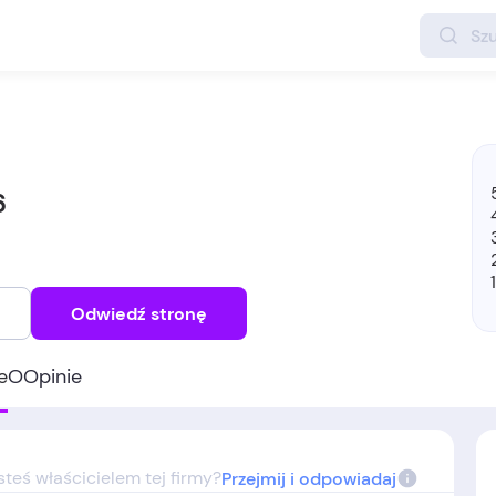
6
Odwiedź stronę
e
O
Opinie
steś właścicielem tej firmy?
Przejmij i odpowiadaj