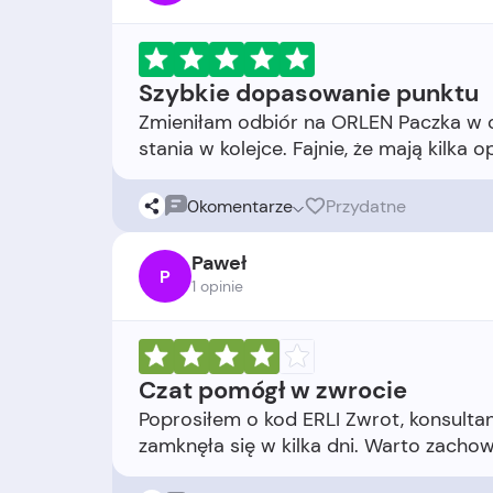
Szybkie dopasowanie punktu
Zmieniłam odbiór na ORLEN Paczka w ost
0
komentarze
Przydatne
Paweł
P
1 opinie
Czat pomógł w zwrocie
Poprosiłem o kod ERLI Zwrot, konsulta