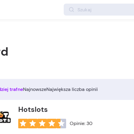
rd
ziej trafne
Najnowsze
Największa liczba opinii
Hotslots
Opinie: 30