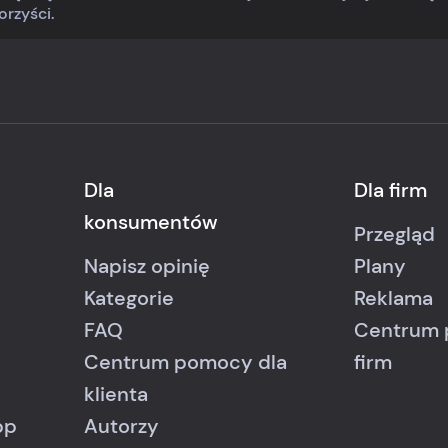
nie widziałem. Kombinują 
orzyści.
poziomie światowym, a
dojść do nich nie ma jak. 
marnujcie czasu, lepiej
poszukać miejsca, gdzie
naprawdę dbają o klientó
Serio, unikajcie SpinCity, t
po prostu dno.
Dla
Dla firm
konsumentów
Przegląd
Napisz opinię
Plany
Kategorie
Reklama
FAQ
Centrum 
Centrum pomocy dla
firm
klienta
pp
Autorzy