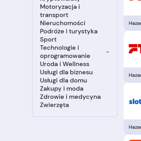
Motoryzacja i
transport
Nieruchomości
Haza
Podróże i turystyka
Sport
Technologie i
oprogramowanie
Uroda i Wellness
Usługi dla biznesu
Haza
Usługi dla domu
Zakupy i moda
Zdrowie i medycyna
Zwierzęta
Haza