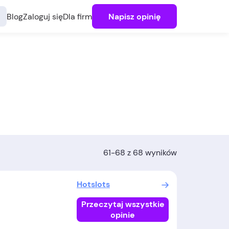
Blog
Zaloguj się
Dla firm
Napisz opinię
61-68 z 68 wyników
Hotslots
Przeczytaj wszystkie
opinie