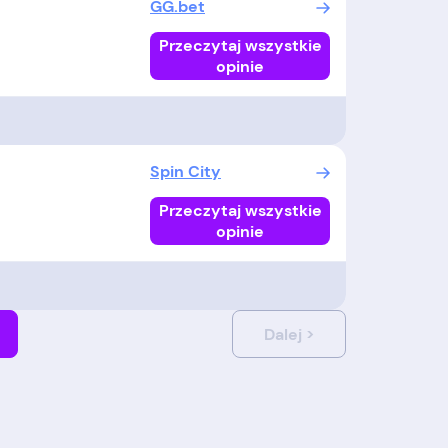
GG.bet
Przeczytaj wszystkie
opinie
Spin City
Przeczytaj wszystkie
opinie
Dalej
>