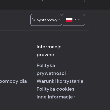
na
tak nie pomagają, bo
sprawą zajmuje się ktoś
Nie
inny. Na koncie miałem
systemowy
PL
grosze i skromne 100 zł na
plus, ale nie mogłem tego
w.
wypłacić przez tę całą
o
weryfikację. A jak to
możliwe, że dostaję miliony
Informacje
maili o promocjach, ale nie
prawne
mogą zweryfikować jednego
dokumentu? Wygląda to na
Polityka
celowe przeciąganie, żeby
prywatności
wyzerować moje konto.
Pierwszy raz spotkałem się z
pomocy dla
Warunki korzystania
takim podejściem, że
Polityka cookies
wpłacisz łatwo, a wypłata to
Inne informacje
mission impossible.