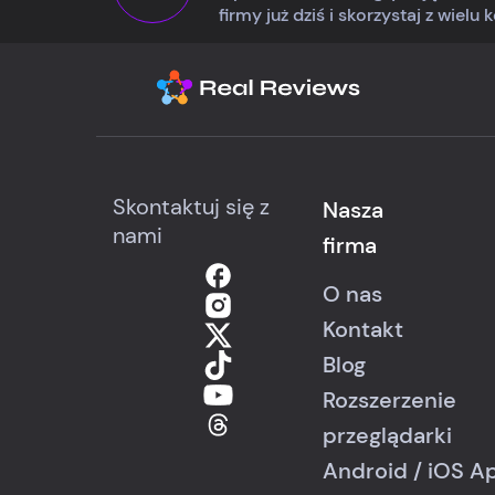
firmy już dziś i skorzystaj z wielu k
Skontaktuj się z
Nasza
nami
firma
O nas
Kontakt
Blog
Rozszerzenie
przeglądarki
Android
/
iOS
A