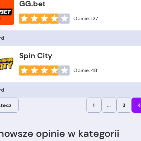
GG.bet
Opinie: 127
rd
Spin City
Opinie: 48
rd
tecz
1
...
3
4
nowsze opinie w kategorii