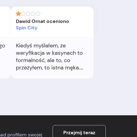
Dawid Ornat oceniono
Spin City
go
Kiedyś myślałem, że
weryfikacja w kasynach to
formalność, ale to, co
przeżyłem, to istna męka.
am
Czekałem ponad 72 godziny,
ne
choć miało to trwać 48, a
mój dokument adresowy w
formie PDF został
ię
odrzucony bez wyjaśnienia.
Kontakt z supportem?
Kompletny koszmar!
Menedżerowie odpisują
Przejmij teraz
formułkami, a ostatecznie i
nad profilem swojej