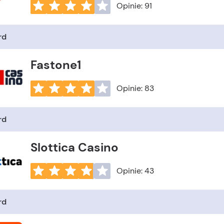
Opinie: 91
rd
Fastone1
Opinie: 83
rd
Slottica Casino
Opinie: 43
rd