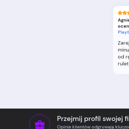
Agni
ocen
Play
Zare
minu
od r
rulet
Musi
doku
wypł
po o
wytł
obro
zawi
Przejmij profil swojej 
się 
Opinie klientów odgrywają kluczow