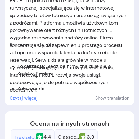
FRU.PL to polska firma działająca w branży
turystycznej, specjalizująca się w internetowej
sprzedaży biletów lotniczych oraz usług związanych
z podróżami. Platforma umożliwia użytkownikom
porównywanie ofert różnych linii lotniczych i
wygodne rezerwowanie podróży online. Firma
Kluczowe szczegóły:
koncentruje się na zapewnieniu prostego procesu
zakupu oraz wsparcia klienta na każdym etapie
rezerwacji. Serwis działa głównie w modelu
Lokalizacja:
Siedziba firmy znajduje się w
cyfrowym, obsługując klientów poprzez stronę
Kraków, Polska.
internetową. FRU.PL rozwija swoje usługi,
dostosowując je do potrzeb współczesnych
Założyciele:
-
podróżnych.
Czytaj więcej
Show translation
Data założenia:
-
Ocena na innych stronach
4.4
Glassdoor
3.9
Trustpilot