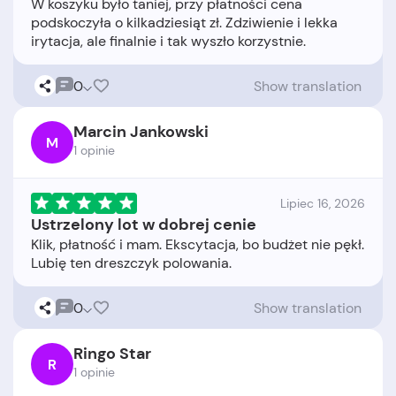
W koszyku było taniej, przy płatności cena
podskoczyła o kilkadziesiąt zł. Zdziwienie i lekka
0
Show translation
Marcin Jankowski
M
1 opinie
Lipiec 16, 2026
Ustrzelony lot w dobrej cenie
Klik, płatność i mam. Ekscytacja, bo budżet nie pękł.
0
Show translation
Ringo Star
R
1 opinie