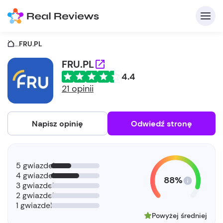
...
FRU.PL
FRU.PL
4.4
21 opinii
Napisz opinię
Odwiedź stronę
5 gwiazdek
4 gwiazdek
88%
3 gwiazdek
2 gwiazdek
1 gwiazdek
Powyżej średniej