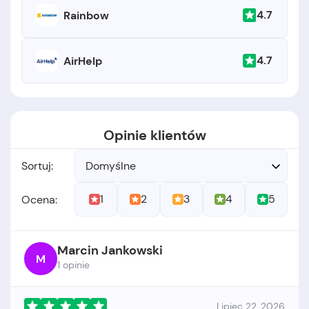
4.7
Rainbow
4.7
AirHelp
Opinie klientów
Sortuj:
Domyślne
1
2
3
4
5
Ocena:
Marcin Jankowski
M
1 opinie
Lipiec 22, 2026