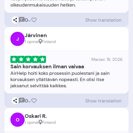
0
Show translation
Järvinen
J
1 opinie
Finland
Marzec 18, 2026
Sain korvauksen ilman vaivaa
AirHelp hoiti koko prosessin puolestani ja sain
korvauksen yllättävän nopeasti. En olisi itse
0
Show translation
Oskari R.
O
1 opinie
Finland