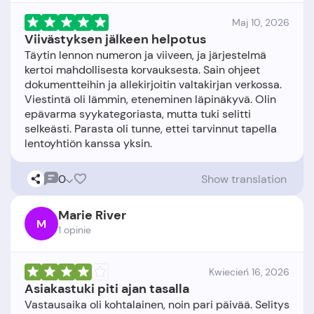
Maj 10, 2026
Viivästyksen jälkeen helpotus
Täytin lennon numeron ja viiveen, ja järjestelmä
kertoi mahdollisesta korvauksesta. Sain ohjeet
dokumentteihin ja allekirjoitin valtakirjan verkossa.
Viestintä oli lämmin, eteneminen läpinäkyvä. Olin
epävarma syykategoriasta, mutta tuki selitti
selkeästi. Parasta oli tunne, ettei tarvinnut tapella
0
Show translation
Marie River
M
1 opinie
Kwiecień 16, 2026
Asiakastuki piti ajan tasalla
Vastausaika oli kohtalainen, noin pari päivää. Selitys