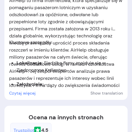
AirHelp to firma internetowa, która specjalizuje się w
pomaganiu pasażerom lotniczym w uzyskaniu
odszkodowań za opóźnione, odwołane lub
przepełnione loty zgodnie z obowiązującymi
przepisami. Firma została założona w 2013 roku i
działa globalnie, wykorzystując technologię oraz
Kluczowe szczegóły:
wiedzę prawną, aby uprościć proces składania
roszczeń w imieniu klientów. AirHelp obsługuje
miliony pasażerów na całym świecie, oferując
Lokalizacja:
Siedziba firmy znajduje się w
również dodatkowe usługi w ramach członkostwa
Zjednoczone Królestwo.
AirHelp+. Jej zespół ekspertów analizuje prawa
pasażerów i reprezentuje ich interesy wobec linii
Założyciele:
-
lotniczych. Firma dąży do zwiększenia świadomości
praw pasażerów i ułatwienia procesu dochodzenia
Czytaj więcej
Show translation
Data założenia:
Firma została założona w 2013
należnych odszkodowań.
roku.
Ocena na innych stronach
4.5
Trustpilot