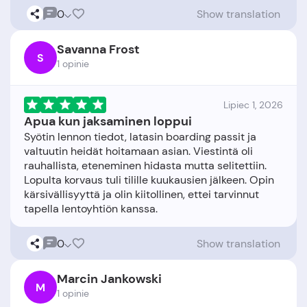
0
Show translation
Savanna Frost
S
1 opinie
Lipiec 1, 2026
Apua kun jaksaminen loppui
Syötin lennon tiedot, latasin boarding passit ja
valtuutin heidät hoitamaan asian. Viestintä oli
rauhallista, eteneminen hidasta mutta selitettiin.
Lopulta korvaus tuli tilille kuukausien jälkeen. Opin
kärsivällisyyttä ja olin kiitollinen, ettei tarvinnut
0
Show translation
Marcin Jankowski
M
1 opinie