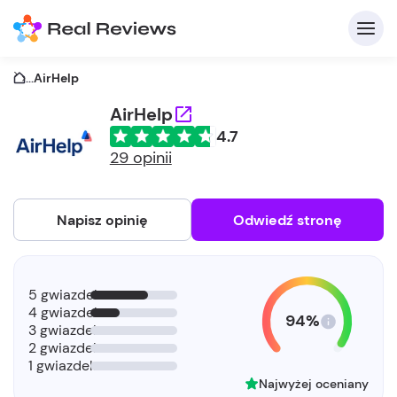
...
AirHelp
AirHelp
4.7
29 opinii
Napisz opinię
Odwiedź stronę
5 gwiazdek
4 gwiazdek
94%
3 gwiazdek
2 gwiazdek
1 gwiazdek
Najwyżej oceniany