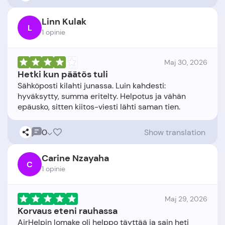
Linn Kulak
L
1 opinie
Maj 30, 2026
Hetki kun päätös tuli
Sähköposti kilahti junassa. Luin kahdesti:
hyväksytty, summa eritelty. Helpotus ja vähän
0
Show translation
Carine Nzayaha
C
1 opinie
Maj 29, 2026
Korvaus eteni rauhassa
AirHelpin lomake oli helppo täyttää ja sain heti