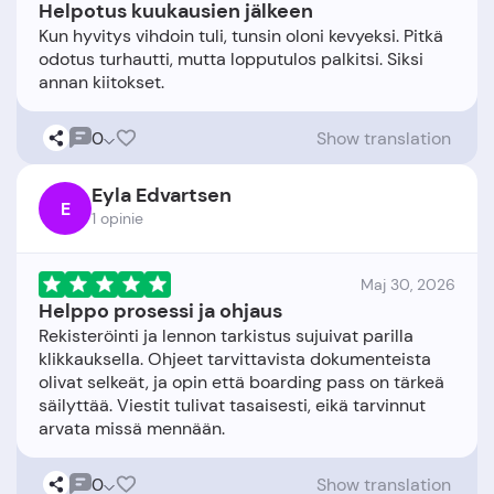
Helpotus kuukausien jälkeen
Kun hyvitys vihdoin tuli, tunsin oloni kevyeksi. Pitkä
odotus turhautti, mutta lopputulos palkitsi. Siksi
0
Show translation
Eyla Edvartsen
E
1 opinie
Maj 30, 2026
Helppo prosessi ja ohjaus
Rekisteröinti ja lennon tarkistus sujuivat parilla
klikkauksella. Ohjeet tarvittavista dokumenteista
olivat selkeät, ja opin että boarding pass on tärkeä
säilyttää. Viestit tulivat tasaisesti, eikä tarvinnut
0
Show translation