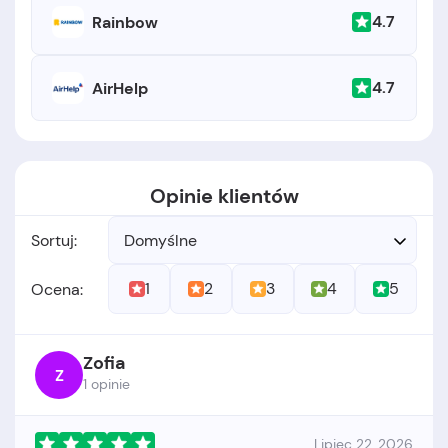
4.7
Rainbow
4.7
AirHelp
Opinie klientów
Sortuj:
Domyślne
1
2
3
4
5
Ocena:
Zofia
Z
1 opinie
Lipiec 22, 2026