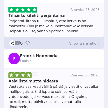
Czerwiec 28, 2026
Tilisiirto kilahti perjantaina
Perjantai-iltana tuli ilmoitus, että korvaus on
maksettu. Olin jo melkein unohtanut koko keissin.
0
Show translation
Fredrik Hodnesdal
F
1 opinie
Czerwiec 28, 2026
Asiallista mutta hidasta
Vastauksissa kesti välillä päiviä ja viestit olivat aika
mallipohjaisia. Silti lopulta sain selkeän
yhteenvedon ja korvaus maksettiin. Ongelma
ratkesi, mutta päivityksiä olisi voinut tulla