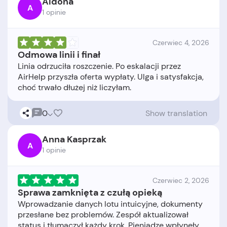
Aldona
A
1 opinie
Czerwiec 4, 2026
Odmowa linii i finał
Linia odrzuciła roszczenie. Po eskalacji przez
AirHelp przyszła oferta wypłaty. Ulga i satysfakcja,
0
Show translation
Anna Kasprzak
A
1 opinie
Czerwiec 2, 2026
Sprawa zamknięta z czułą opieką
Wprowadzanie danych lotu intuicyjne, dokumenty
przesłane bez problemów. Zespół aktualizował
status i tłumaczył każdy krok. Pieniądze wpłynęły