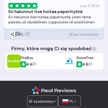
Luty 11, 2026
En halunnut itse hoitaa paperityötä
En halunnut itse hoitaa paperityötä, joten tämä
0
Show translation
Firmy, które mogą Ci się spodobać
FlixBus
SnowTrex
4.4
4.6
systemowy
PL