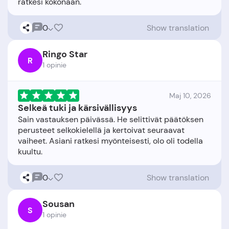
0
Show translation
Ringo Star
R
1 opinie
Maj 10, 2026
Selkeä tuki ja kärsivällisyys
Sain vastauksen päivässä. He selittivät päätöksen
perusteet selkokielellä ja kertoivat seuraavat
vaiheet. Asiani ratkesi myönteisesti, olo oli todella
0
Show translation
Sousan
S
1 opinie