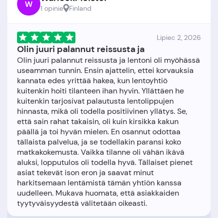
W
1 opinie
Finland
Lipiec 2, 2026
Olin juuri palannut reissusta ja
Olin juuri palannut reissusta ja lentoni oli myöhässä
useamman tunnin. Ensin ajattelin, ettei korvauksia
kannata edes yrittää hakea, kun lentoyhtiö
kuitenkin hoiti tilanteen ihan hyvin. Yllättäen he
kuitenkin tarjosivat palautusta lentolippujen
hinnasta, mikä oli todella positiivinen yllätys. Se,
että sain rahat takaisin, oli kuin kirsikka kakun
päällä ja toi hyvän mielen. En osannut odottaa
tällaista palvelua, ja se todellakin paransi koko
matkakokemusta. Vaikka tilanne oli vähän ikävä
aluksi, lopputulos oli todella hyvä. Tällaiset pienet
asiat tekevät ison eron ja saavat minut
harkitsemaan lentämistä tämän yhtiön kanssa
uudelleen. Mukava huomata, että asiakkaiden