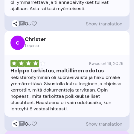
oli ymmärrettävä ja tilannepäivitykset tulivat
0
Show translation
Christer
C
1 opinie
Kwiecień 16, 2026
Helppo tarkistus, maltillinen odotus
Rekisteröityminen oli suoraviivaista ja hakulomake
ymmärrettävä. Sivustolla kulku looginen ja ohjeissa
kerrottiin, mitä dokumentteja tarvitaan. Opin
nopeasti, mitä tarkoittaa poikkeukselliset
olosuhteet. Haasteena oli vain odotusaika, kun
0
Show translation