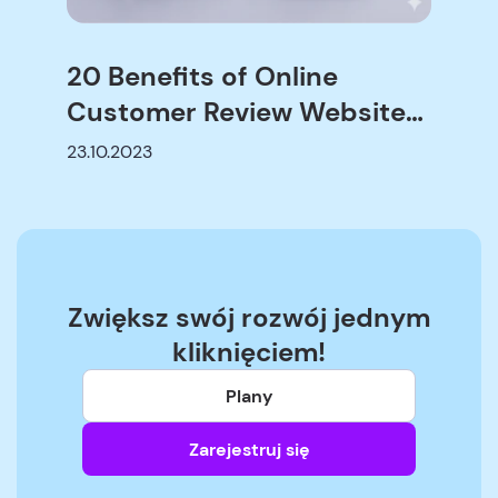
20 Benefits of Online
Customer Review Websites:
B2B and B2C
23.10.2023
Zwiększ swój rozwój jednym
kliknięciem!
Plany
Zarejestruj się