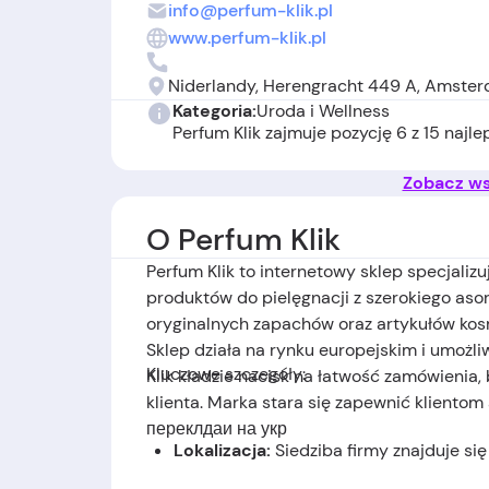
info@perfum-klik.pl
www.perfum-klik.pl
Niderlandy, Herengracht 449 A, Amster
Kategoria:
Uroda i Wellness
Perfum Klik zajmuje pozycję 6 z 15 najl
Zobacz wsz
O Perfum Klik
Perfum Klik to internetowy sklep specjaliz
produktów do pielęgnacji z szerokiego aso
oryginalnych zapachów oraz artykułów ko
Sklep działa na rynku europejskim i umożli
Kluczowe szczegóły:
Klik kładzie nacisk na łatwość zamówienia,
klienta. Marka stara się zapewnić klientom
переклдаи на укр
Lokalizacja:
Siedziba firmy znajduje si