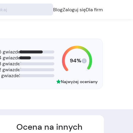
Blog
Zaloguj się
Dla firm
5 gwiazdek
4 gwiazdek
94%
3 gwiazdek
2 gwiazdek
1 gwiazdek
Najwyżej oceniany
Ocena na innych