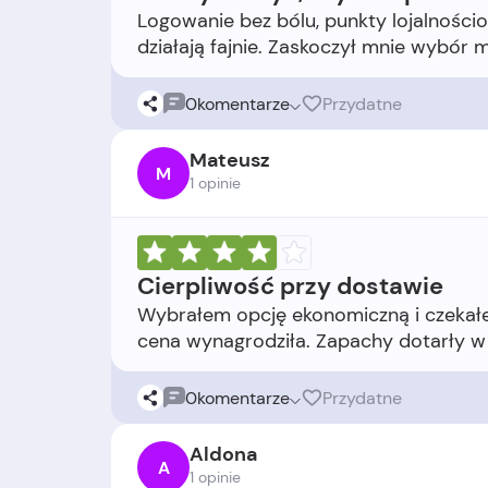
Logowanie bez bólu, punkty lojalności
0
komentarze
Przydatne
Mateusz
M
1 opinie
Cierpliwość przy dostawie
Wybrałem opcję ekonomiczną i czekałem
0
komentarze
Przydatne
Aldona
A
1 opinie