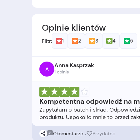
Założyciele:
-
Data założenia:
-
Opinie klientów
1
2
3
4
5
Filtr:
Anna Kasprzak
A
1 opinie
Kompetentna odpowiedź na m
Zapytałam o batch i skład. Odpowiedzie
0
komentarze
Przydatne