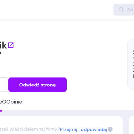
ik
7
Odwiedź stronę
e
O
Opinie
steś właścicielem tej firmy?
Przejmij i odpowiadaj