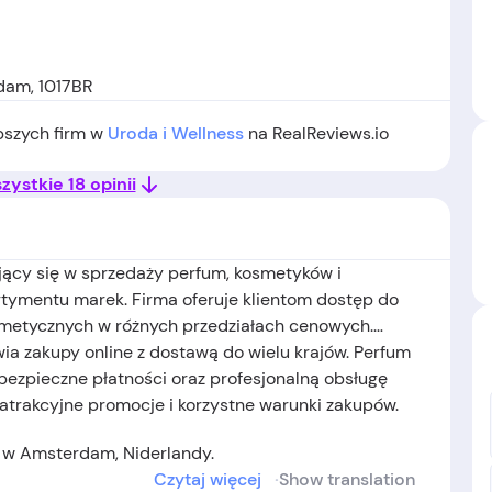
dam, 1017BR
epszych firm w
Uroda i Wellness
na RealReviews.io
ystkie 18 opinii
ujący się w sprzedaży perfum, kosmetyków i
rtymentu marek. Firma oferuje klientom dostęp do
smetycznych w różnych przedziałach cenowych.
wia zakupy online z dostawą do wielu krajów. Perfum
 bezpieczne płatności oraz profesjonalną obsługę
 atrakcyjne promocje i korzystne warunki zakupów.
ę w Amsterdam, Niderlandy.
Czytaj więcej
Show translation