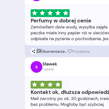
Perfumy w dobrej cenie
Zamówiłam dwie wody, wysyłka zajęła 4
paczka miała inny papier niż w sieciów
0
komentarze
Przydatne
Sławek
S
1 opinie
Kontakt ok, dłuższa odpowied
Mail zwrotny po ok. 20 godzinach, tre