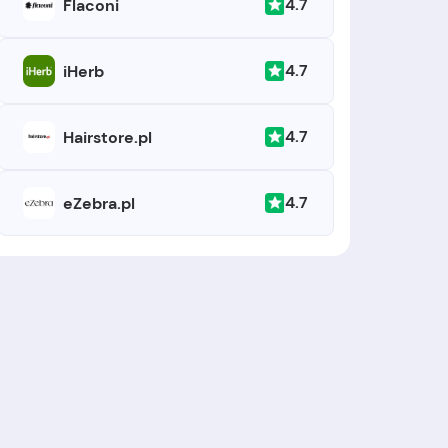
4.7
Flaconi
4.7
iHerb
4.7
Hairstore.pl
4.7
eZebra.pl