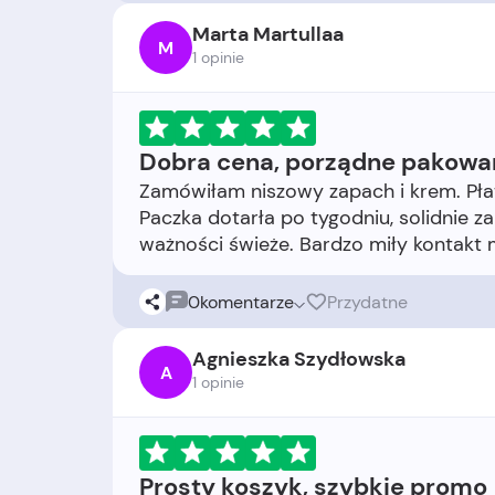
Marta Martullaa
M
1 opinie
Dobra cena, porządne pakowa
Zamówiłam niszowy zapach i krem. Płat
Paczka dotarła po tygodniu, solidnie z
0
komentarze
Przydatne
Agnieszka Szydłowska
A
1 opinie
Prosty koszyk, szybkie promo