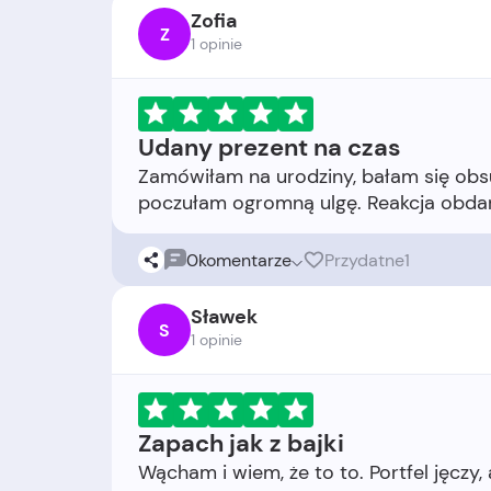
Zofia
Z
1 opinie
Udany prezent na czas
Zamówiłam na urodziny, bałam się obsu
0
komentarze
Przydatne
1
Sławek
S
1 opinie
Zapach jak z bajki
Wącham i wiem, że to to. Portfel jęczy,