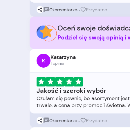
0
komentarze
Przydatne
Oceń swoje doświadcz
Podziel się swoją opinią 
Katarzyna
K
1 opinie
Jakość i szeroki wybór
Czułam się pewnie, bo asortyment jest
0
komentarze
Przydatne