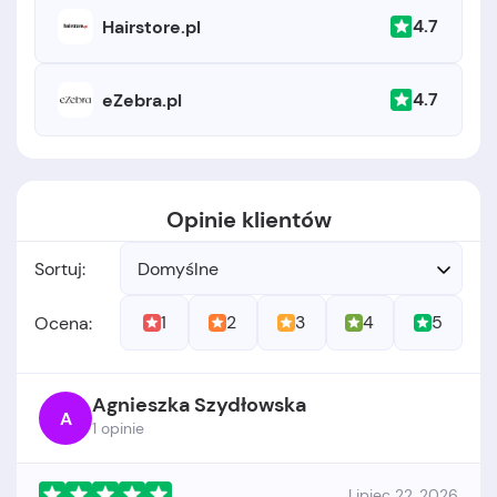
4.7
Hairstore.pl
4.7
eZebra.pl
Opinie klientów
Sortuj:
Domyślne
1
2
3
4
5
Ocena:
Agnieszka Szydłowska
A
1 opinie
Lipiec 22, 2026