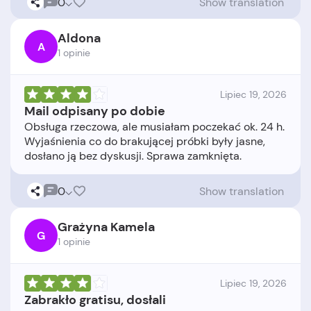
0
Show translation
Aldona
A
1 opinie
Lipiec 19, 2026
Mail odpisany po dobie
Obsługa rzeczowa, ale musiałam poczekać ok. 24 h.
Wyjaśnienia co do brakującej próbki były jasne,
0
Show translation
Grażyna Kamela
G
1 opinie
Lipiec 19, 2026
Zabrakło gratisu, dosłali