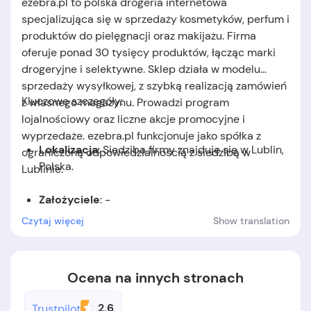
ezebra.pl to polska drogeria internetowa
specjalizująca się w sprzedaży kosmetyków, perfum i
produktów do pielęgnacji oraz makijażu. Firma
oferuje ponad 30 tysięcy produktów, łącząc marki
drogeryjne i selektywne. Sklep działa w modelu
sprzedaży wysyłkowej, z szybką realizacją zamówień
Kluczowe szczegóły:
z własnego magazynu. Prowadzi program
lojalnościowy oraz liczne akcje promocyjne i
wyprzedaże. ezebra.pl funkcjonuje jako spółka z
Lokalizacja
: Siedziba firmy znajduje się w Lublin,
ograniczoną odpowiedzialnością z siedzibą w
Polska.
Lublinie.
Założyciele
: -
Czytaj więcej
Show translation
Data założenia:
-
Ocena na innych stronach
2.6
Trustpilot