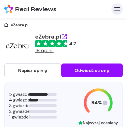
...
eZebra.pl
eZebra.pl
4.7
18 opinii
Napisz opinię
Odwiedź stronę
5 gwiazdek
4 gwiazdek
94%
3 gwiazdek
2 gwiazdek
1 gwiazdek
Najwyżej oceniany