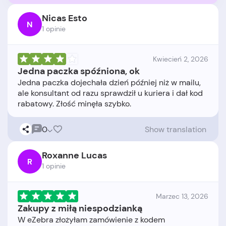
Nicas Esto
N
1 opinie
Kwiecień 2, 2026
Jedna paczka spóźniona, ok
Jedna paczka dojechała dzień później niż w mailu,
ale konsultant od razu sprawdził u kuriera i dał kod
0
Show translation
Roxanne Lucas
R
1 opinie
Marzec 13, 2026
Zakupy z miłą niespodzianką
W eZebra złożyłam zamówienie z kodem