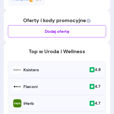
Oferty i kody promocyjne
Dodaj ofertę
Top w Uroda i Wellness
4.8
Ksisters
4.7
Flaconi
4.7
iHerb