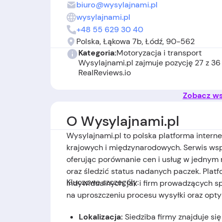
biuro@wysylajnami.pl
wysylajnami.pl
+48 55 629 30 40
Polska, Łąkowa 7b, Łódź, 90-562
Kategoria:
Motoryzacja i transport
Wysylajnami.pl zajmuje pozycję 27 z 36
RealReviews.io
Zobacz wsz
O Wysylajnami.pl
Wysylajnami.pl to polska platforma inter
krajowych i międzynarodowych. Serwis wsp
oferując porównanie cen i usług w jednym
oraz śledzić status nadanych paczek. Plat
Kluczowe szczegóły:
indywidualnych, jak i firm prowadzących s
na uproszczeniu procesu wysyłki oraz opty
Lokalizacja
:
Siedziba firmy znajduje się