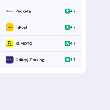
4.7
Packeta
4.7
InPost
4.7
XLMOTO
4.7
Odkryj-Parking