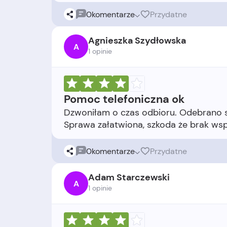
0
komentarze
Przydatne
Agnieszka Szydłowska
A
1 opinie
Pomoc telefoniczna ok
Dzwoniłam o czas odbioru. Odebrano s
0
komentarze
Przydatne
Adam Starczewski
A
1 opinie