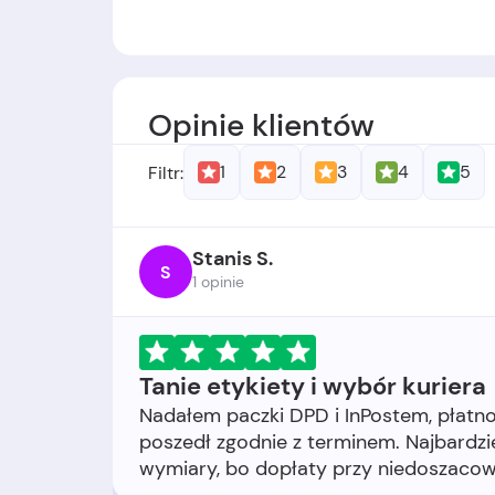
Za
ł
o
ż
yciele
:
-
Data założenia:
-
Opinie klientów
1
2
3
4
5
Filtr:
Stanis S.
S
1 opinie
Tanie etykiety i wybór kuriera
Nadałem paczki DPD i InPostem, płatno
poszedł zgodnie z terminem. Najbardzie