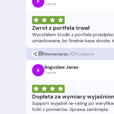
P
1 opinie
Zwrot z portfela trwał
Wycofałem środki z portfela przedpłac
0
komentarze
Przydatne
Bogusław Janas
B
1 opinie
Dopłata za wymiary wyjaśnio
Support wyjaśnił re-rating po weryfikac