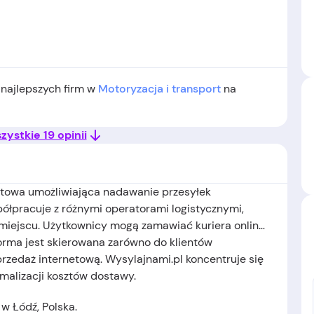
 najlepszych firm w
Motoryzacja i transport
na
ystkie 19 opinii
netowa umożliwiająca nadawanie przesyłek
ółpracuje z różnymi operatorami logistycznymi,
 miejscu. Użytkownicy mogą zamawiać kuriera online
forma jest skierowana zarówno do klientów
przedaż internetową. Wysylajnami.pl koncentruje się
malizacji kosztów dostawy.
 w Łódź, Polska.