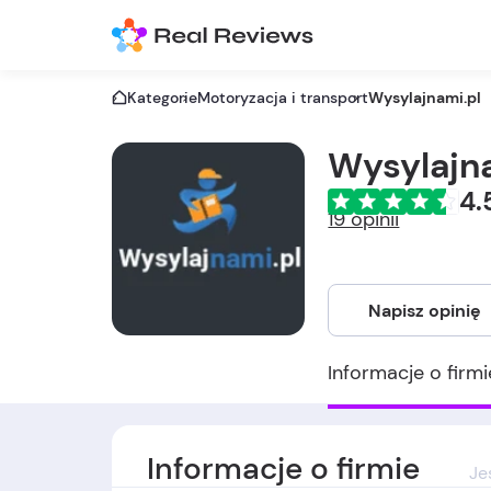
Kategorie
Motoryzacja i transport
Wysylajnami.pl
Wysylajn
4.
19 opinii
Napisz opinię
Informacje o firmi
Informacje o firmie
Je