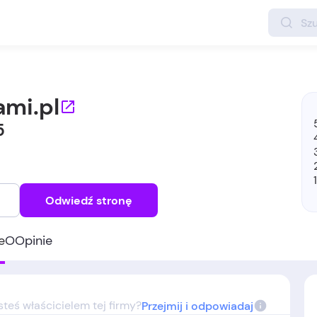
ami.pl
5
Odwiedź stronę
e
O
Opinie
steś właścicielem tej firmy?
Przejmij i odpowiadaj