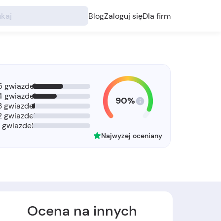
Blog
Zaloguj się
Dla firm
5 gwiazdek
4 gwiazdek
90%
3 gwiazdek
2 gwiazdek
1 gwiazdek
Najwyżej oceniany
Ocena na innych