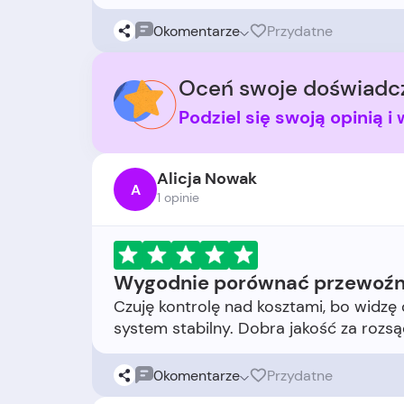
0
komentarze
Przydatne
Oceń swoje doświadcz
Podziel się swoją opinią 
Alicja Nowak
A
1 opinie
Wygodnie porównać przewoź
Czuję kontrolę nad kosztami, bo widzę 
0
komentarze
Przydatne