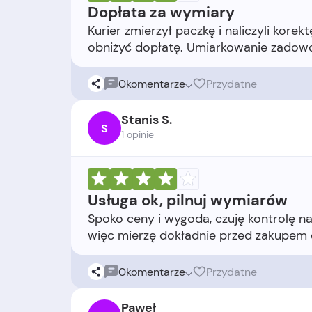
Dopłata za wymiary
Kurier zmierzył paczkę i naliczyli kore
0
komentarze
Przydatne
Stanis S.
S
1 opinie
Usługa ok, pilnuj wymiarów
Spoko ceny i wygoda, czuję kontrolę na
0
komentarze
Przydatne
Paweł