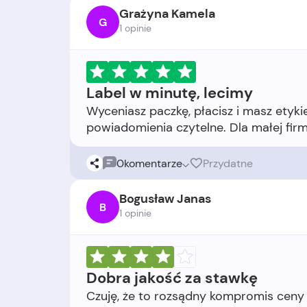
Grażyna Kamela
G
1 opinie
Label w minutę, lecimy
Wyceniasz paczkę, płacisz i masz etyk
0
komentarze
Przydatne
Bogusław Janas
B
1 opinie
Dobra jakość za stawkę
Czuję, że to rozsądny kompromis ceny i