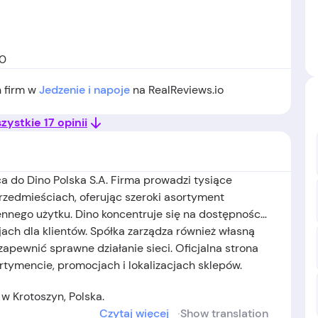
00
h firm w
Jedzenie i napoje
na RealReviews.io
ystkie 17 opinii
a do Dino Polska S.A. Firma prowadzi tysiące
rzedmieściach, oferując szeroki asortyment
nego użytku. Dino koncentruje się na dostępności,
ach dla klientów. Spółka zarządza również własną
zapewnić sprawne działanie sieci. Oficjalna strona
rtymencie, promocjach i lokalizacjach sklepów.
 w Krotoszyn, Polska.
Czytaj więcej
Show translation