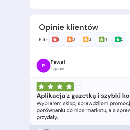
Założyciele:
Dino zostało założone prze
Data założenia:
Firma została założona
Opinie klientów
1
2
3
4
5
Filtr:
Paweł
P
1 opinie
Aplikacja z gazetką i szybki k
Wybrałem sklep, sprawdziłem promocj
porównaniu do hipermarketu, ale spra