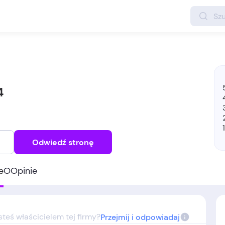
4
Odwiedź stronę
e
O
Opinie
steś właścicielem tej firmy?
Przejmij i odpowiadaj