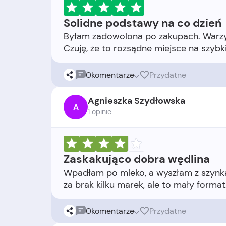
Solidne podstawy na co dzień
Byłam zadowolona po zakupach. Warzy
0
komentarze
Przydatne
Agnieszka Szydłowska
A
1 opinie
Zaskakująco dobra wędlina
Wpadłam po mleko, a wyszłam z szynką 
0
komentarze
Przydatne