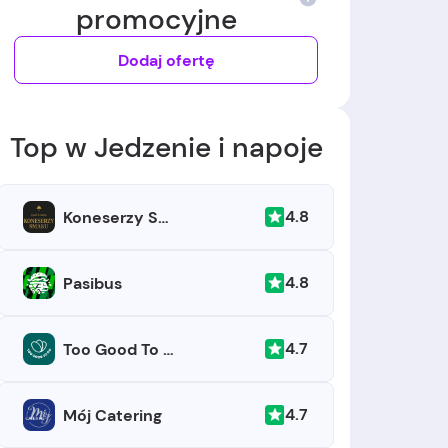
promocyjne
Dodaj ofertę
Top w Jedzenie i napoje
4.8
Koneserzy Smaku
4.8
Pasibus
4.7
Too Good To Go
4.7
Mój Catering