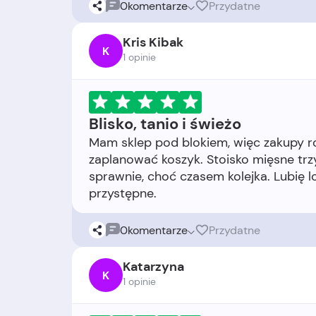
0
komentarze
Przydatne
Kris Kibak
K
1 opinie
Blisko, tanio i świeżo
Mam sklep pod blokiem, więc zakupy r
zaplanować koszyk. Stoisko mięsne trz
sprawnie, choć czasem kolejka. Lubię 
0
komentarze
Przydatne
Katarzyna
K
1 opinie