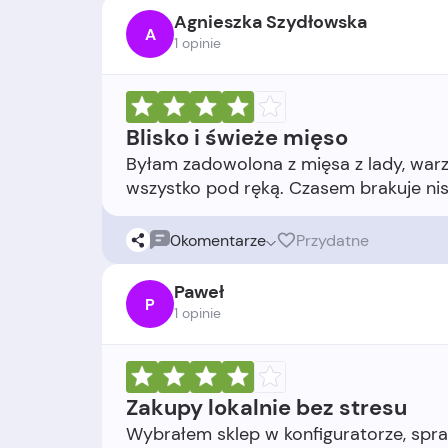
Agnieszka Szydłowska
A
1 opinie
Blisko i świeże mięso
Byłam zadowolona z mięsa z lady, warz
0
komentarze
Przydatne
Paweł
P
1 opinie
Zakupy lokalnie bez stresu
Wybrałem sklep w konfiguratorze, spra