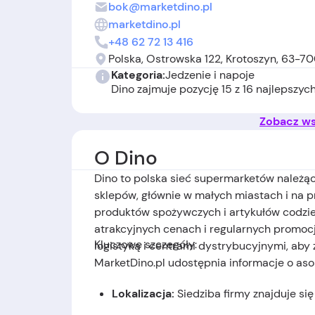
bok@marketdino.pl
marketdino.pl
+48 62 72 13 416
Polska, Ostrowska 122, Krotoszyn, 63-7
Kategoria:
Jedzenie i napoje
Dino zajmuje pozycję 15 z 16 najlepszyc
Zobacz wsz
O Dino
Dino to polska sieć supermarketów należąc
sklepów, głównie w małych miastach i na p
produktów spożywczych i artykułów codzien
atrakcyjnych cenach i regularnych promocj
Kluczowe szczegóły:
logistyką i centrami dystrybucyjnymi, aby 
MarketDino.pl udostępnia informacje o aso
Lokalizacja:
Siedziba firmy znajduje się