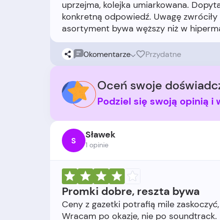
uprzejma, kolejka umiarkowana. Dopy
konkretną odpowiedź. Uwagę zwróciły d
0
komentarze
Przydatne
Oceń swoje doświadcz
Podziel się swoją opinią 
Sławek
S
1 opinie
Promki dobre, reszta bywa
Ceny z gazetki potrafią mile zaskoczyć,