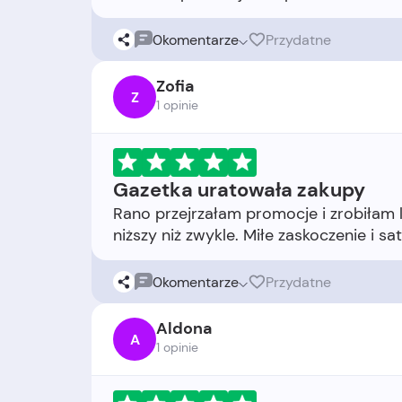
0
komentarze
Przydatne
Zofia
Z
1 opinie
Gazetka uratowała zakupy
Rano przejrzałam promocje i zrobiłam l
0
komentarze
Przydatne
Aldona
A
1 opinie