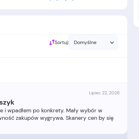
z Tomasz Biernacki.
 w 1999 roku.
Sortuj:
Domyślne
Lipiec 22, 2026
oszyk
e i wpadłem po konkrety. Mały wybór w
wność zakupów wygrywa. Skanery cen by się