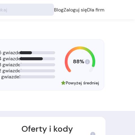
Blog
Zaloguj się
Dla firm
5 gwiazdek
4 gwiazdek
88%
3 gwiazdek
2 gwiazdek
1 gwiazdek
Powyżej średniej
Oferty i kody