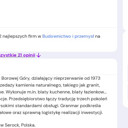
2 najlepszych firm w
Budownictwo i przemysł
na
ystkie 21 opinii
z Borowej Góry, działający nieprzerwanie od 1973
rzedaży kamienia naturalnego, takiego jak granit,
. Wykonuje m.in. blaty kuchenne, blaty łazienkowe,
acje. Przedsiębiorstwo łączy tradycję trzech pokoleń
ysokimi standardami obsługi. Granmar podkreśla
owe oraz sprawną logistykę realizacji inwestycji.
 w Serock, Polska.