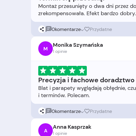
Montaż przesunięty o dwa dni przez dost
0
komentarze
Przydatne
Monika Szymańska
M
1 opinie
Precyzja i fachowe doradztwo
Blat i parapety wyglądają obłędnie, czu
0
komentarze
Przydatne
Anna Kasprzak
A
1 opinie