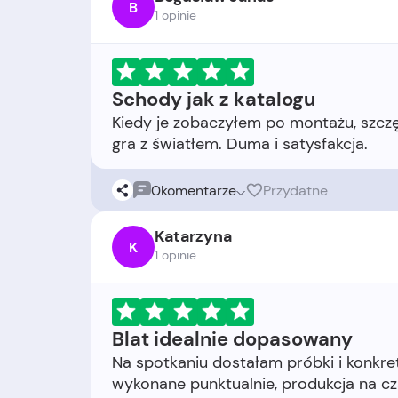
B
1 opinie
Schody jak z katalogu
Kiedy je zobaczyłem po montażu, szczę
0
komentarze
Przydatne
Katarzyna
K
1 opinie
Blat idealnie dopasowany
Na spotkaniu dostałam próbki i konkre
wykonane punktualnie, produkcja na cz