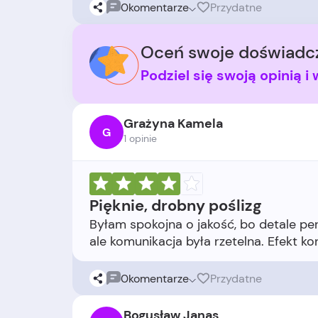
0
komentarze
Przydatne
Oceń swoje doświadcz
Podziel się swoją opinią 
Grażyna Kamela
G
1 opinie
Pięknie, drobny poślizg
Byłam spokojna o jakość, bo detale per
0
komentarze
Przydatne
Bogusław Janas