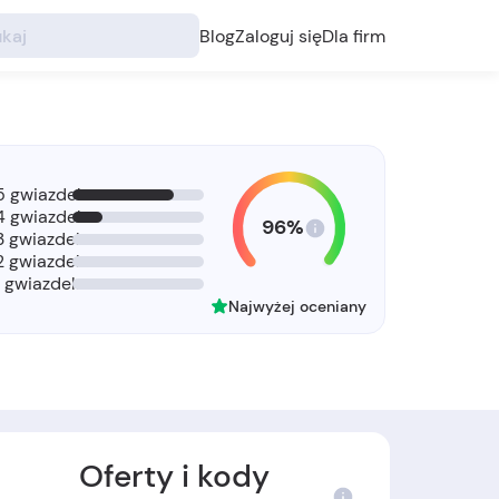
Blog
Zaloguj się
Dla firm
5 gwiazdek
4 gwiazdek
96%
3 gwiazdek
2 gwiazdek
1 gwiazdek
Najwyżej oceniany
Oferty i kody