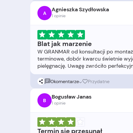
Agnieszka Szydłowska
A
1 opinie
Blat jak marzenie
W GRANMAR od konsultacji po montaż 
terminowe, dobór kwarcu świetnie wyj
0
komentarze
Przydatne
Bogusław Janas
B
1 opinie
Termin się przesunął