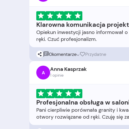
Klarowna komunikacja projek
Opiekun inwestycji jasno informował o
0
komentarze
Przydatne
Anna Kasprzak
A
1 opinie
Profesjonalna obsługa w salon
Pani cierpliwie porównała granity i kwa