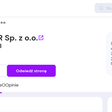
o.o.
Sp. z o.o.
8
Odwiedź stronę
e
O
Opinie