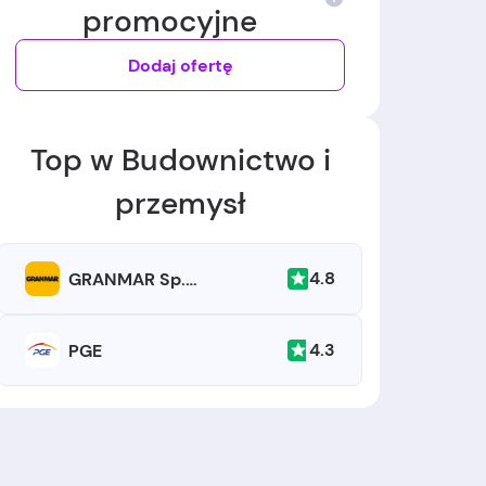
promocyjne
Dodaj ofertę
Top w Budownictwo i
przemysł
4.8
GRANMAR Sp. z o.o.
4.3
PGE