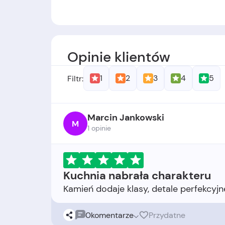
Za
ł
o
ż
yciele
: -
Data założenia:
firma została założona 
Opinie klientów
1
2
3
4
5
Filtr:
Marcin Jankowski
M
1 opinie
Kuchnia nabrała charakteru
0
komentarze
Przydatne