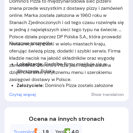
Domino’s Pizza to międzynarodowa sieć pizzerii
znana przede wszystkim z dostawy pizzy i zamówień
online. Marka została założona w 1960 roku w
Stanach Zjednoczonych i od tego czasu rozwinęła się
w jedną z największych sieci tego typu na świecie. W
Polsce działa poprzez DP Polska S.A., która prowadzi
Kluczowe szczegóły:
restauracje tej marki w wielu miastach kraju,
oferując świeżą pizzę, dodatki i szybki serwis. Firma
kładzie nacisk na jakość składników oraz wygodę
Lokalizacja:
Siedziba firmy znajduje się w
zamawiania. Domino’s Pizza jest rozpoznawalna
Warszawa, Polska.
dzięki charakterystycznemu menu i szerokiemu
zasięgowi dostawy w Polsce.
Założyciele:
Domino’s Pizza zostało założone
przez Tomasz Monaghan, Jakub Monaghan.
Czytaj więcej
Show translation
Data założenia:
Firma została założona w 1960
roku.
Ocena na innych stronach
1.9
Yepl
4.0
Trustpilot