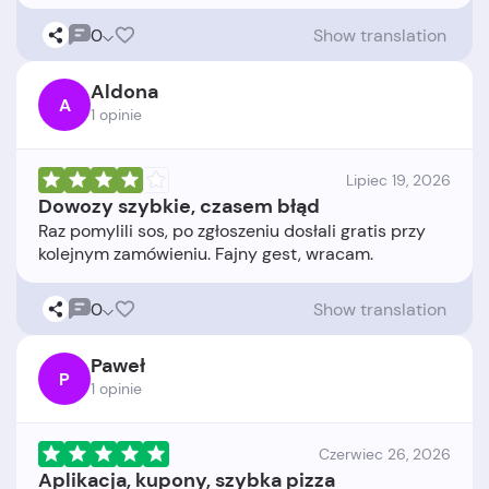
0
Show translation
Aldona
A
1 opinie
Lipiec 19, 2026
Dowozy szybkie, czasem błąd
Raz pomylili sos, po zgłoszeniu dosłali gratis przy
0
Show translation
Paweł
P
1 opinie
Czerwiec 26, 2026
Aplikacja, kupony, szybka pizza