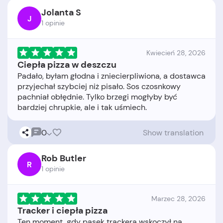
Jolanta S
J
1 opinie
Kwiecień 28, 2026
Ciepła pizza w deszczu
Padało, byłam głodna i zniecierpliwiona, a dostawca
przyjechał szybciej niż pisało. Sos czosnkowy
pachniał obłędnie. Tylko brzegi mogłyby być
0
Show translation
Rob Butler
R
1 opinie
Marzec 28, 2026
Tracker i ciepła pizza
Ten moment, gdy pasek trackera wskoczył na