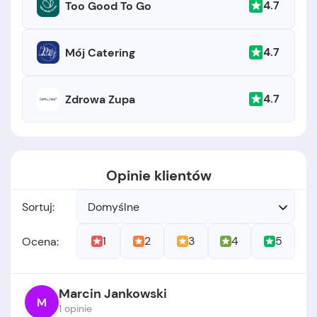
4.7
Too Good To Go
4.7
Mój Catering
4.7
Zdrowa Zupa
Opinie klientów
Sortuj:
Domyślne
1
2
3
4
5
Ocena:
Marcin Jankowski
M
1 opinie