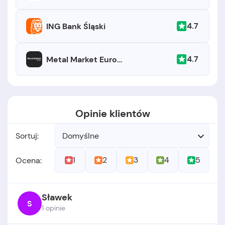
4.7
ING Bank Śląski
4.7
Metal Market Europe
Opinie klientów
Sortuj:
Domyślne
1
2
3
4
5
Ocena:
Sławek
S
1 opinie