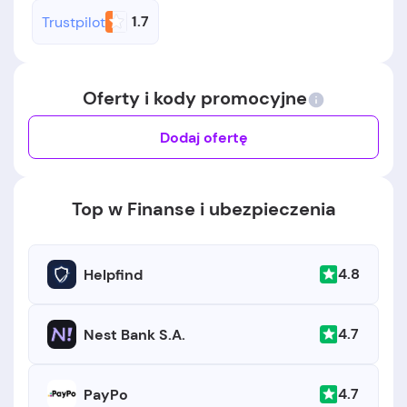
1.7
Trustpilot
Oferty i kody promocyjne
Dodaj ofertę
Top w Finanse i ubezpieczenia
4.8
Helpfind
4.7
Nest Bank S.A.
4.7
PayPo