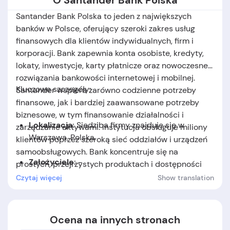
O Santander Bank Polska
Santander Bank Polska to jeden z największych
banków w Polsce, oferujący szeroki zakres usług
finansowych dla klientów indywidualnych, firm i
korporacji. Bank zapewnia konta osobiste, kredyty,
lokaty, inwestycje, karty płatnicze oraz nowoczesne
rozwiązania bankowości internetowej i mobilnej.
Kluczowe szczegóły:
Santander wspiera zarówno codzienne potrzeby
finansowe, jak i bardziej zaawansowane potrzeby
biznesowe, w tym finansowanie działalności i
Lokalizacja:
Siedziba firmy znajduje się w
zarządzanie aktywami. Instytucja obsługuje miliony
Warszawa, Polska.
klientów poprzez szeroką sieć oddziałów i urządzeń
samoobsługowych. Bank koncentruje się na
Założyciele:
-
prostych, przejrzystych produktach i dostępności
usług dla różnych grup klientów.
Czytaj więcej
Show translation
Data założenia:
-
Ocena na innych stronach