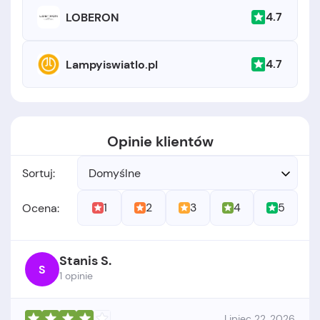
4.7
LOBERON
4.7
Lampyiswiatlo.pl
Opinie klientów
Sortuj:
Domyślne
1
2
3
4
5
Ocena:
Stanis S.
S
1 opinie
Lipiec 22, 2026