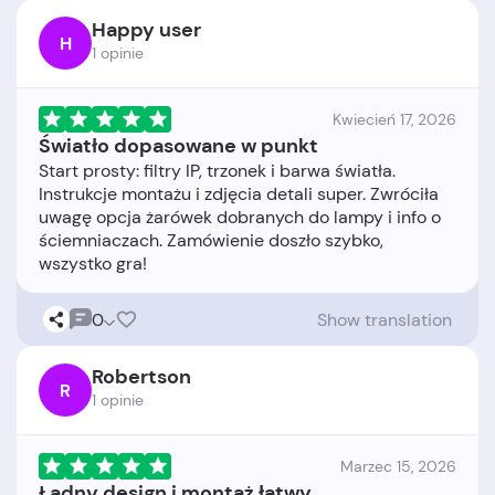
Happy user
H
1 opinie
Kwiecień 17, 2026
Światło dopasowane w punkt
Start prosty: filtry IP, trzonek i barwa światła.
Instrukcje montażu i zdjęcia detali super. Zwróciła
uwagę opcja żarówek dobranych do lampy i info o
ściemniaczach. Zamówienie doszło szybko,
0
Show translation
Robertson
R
1 opinie
Marzec 15, 2026
Ładny design i montaż łatwy