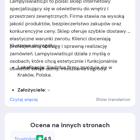
Lampyiswiatlo.pl to polski sklep internetowy
specjalizujący się w oświetleniu do wnętrz i
przestrzeni zewnętrznych. Firma stawia na wysoką
jakość produktów, bezpieczeństwo zakupów oraz
konkurencyjne ceny. Sklep oferuje szybkie dostawy i
elastyczne warunki zwrotu. Klienci doceniają
Kluczowe szczegóły:
profesjonalną obsługę i sprawną realizację
zamówień. Lampyiswiatlo.pl działa z myślą o
osobach, które chcą estetycznie i funkcjonalnie
Lokalizacja:
Siedziba firmy znajduje się w
oświetlić swoje domy, mieszkania i ogrody.
Kraków, Polska.
Założyciele:
-
Czytaj więcej
Show translation
Data założenia:
Firma została założona w 2007
roku.
Ocena na innych stronach
4.5
Trustpilot