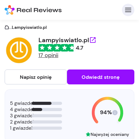
...
Lampyiswiatlo.pl
Lampyiswiatlo.pl
4.7
17 opinii
Napisz opinię
Odwiedź stronę
5 gwiazdek
4 gwiazdek
94%
3 gwiazdek
2 gwiazdek
1 gwiazdek
Najwyżej oceniany