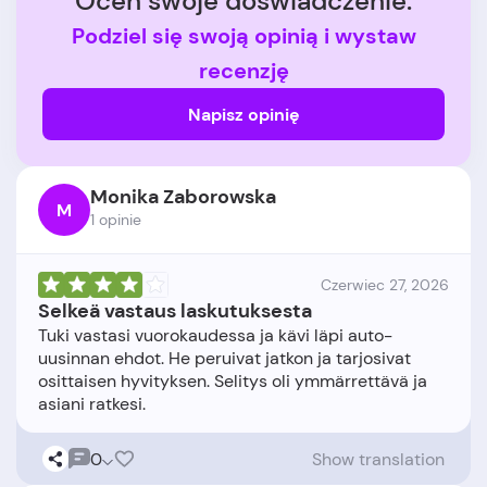
Oceń swoje doświadczenie.
Podziel się swoją opinią i wystaw
recenzję
Napisz opinię
Monika Zaborowska
M
1 opinie
Czerwiec 27, 2026
Selkeä vastaus laskutuksesta
Tuki vastasi vuorokaudessa ja kävi läpi auto-
uusinnan ehdot. He peruivat jatkon ja tarjosivat
osittaisen hyvityksen. Selitys oli ymmärrettävä ja
0
Show translation