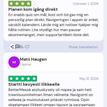
Czerwiec 1, 2026
Planen kom igång direkt
En snabb quiz om mål, kost och tid gav mig en
personlig plan direkt. Navigeringen i appen är enkel,
särskilt kalendern. Lärde mig att notiser hjälper mig
hålla rutinen. Lite otydligt hur man pausar
0
Show translation
Mats Haugen
M
1 opinie
Maj 31, 2026
Startti kevyesti liikkeelle
BetterMessä aloituskysely oli nopea ja sain heti
treenisuunnitelman ilman välineitä. Navigointi on
selkeää ja muistutukset pitävät rytmissä. Opin
skaalamaan liikkeet omaan tasoon ja seuraamaan