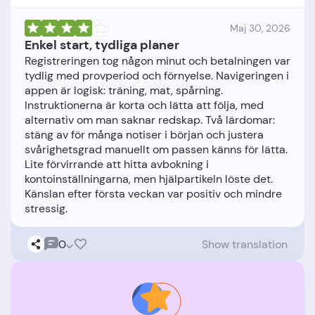
Maj 30, 2026
Enkel start, tydliga planer
Registreringen tog någon minut och betalningen var
tydlig med provperiod och förnyelse. Navigeringen i
appen är logisk: träning, mat, spårning.
Instruktionerna är korta och lätta att följa, med
alternativ om man saknar redskap. Två lärdomar:
stäng av för många notiser i början och justera
svårighetsgrad manuellt om passen känns för lätta.
Lite förvirrande att hitta avbokning i
kontoinställningarna, men hjälpartikeln löste det.
Känslan efter första veckan var positiv och mindre
0
Show translation