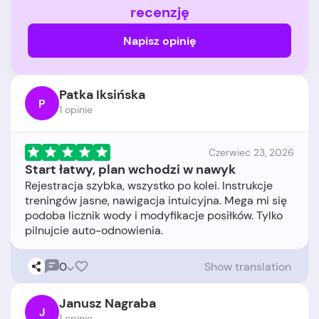
recenzję
Napisz opinię
Patka Iksińska
P
1 opinie
Czerwiec 23, 2026
Start łatwy, plan wchodzi w nawyk
Rejestracja szybka, wszystko po kolei. Instrukcje
treningów jasne, nawigacja intuicyjna. Mega mi się
podoba licznik wody i modyfikacje posiłków. Tylko
0
Show translation
Janusz Nagraba
J
1 opinie