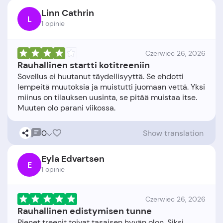
Linn Cathrin
L
1 opinie
Czerwiec 26, 2026
Rauhallinen startti kotitreeniin
Sovellus ei huutanut täydellisyyttä. Se ehdotti
lempeitä muutoksia ja muistutti juomaan vettä. Yksi
miinus on tilauksen uusinta, se pitää muistaa itse.
0
Show translation
Eyla Edvartsen
E
1 opinie
Czerwiec 26, 2026
Rauhallinen edistymisen tunne
Pienet treenit toivat tasaisen hyvän olon. Siksi