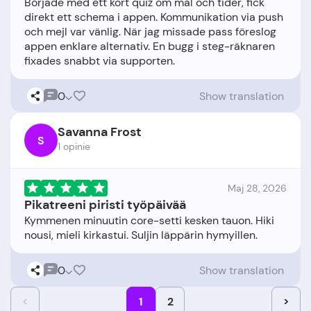
Började med ett kort quiz om mål och tider, fick
direkt ett schema i appen. Kommunikation via push
och mejl var vänlig. När jag missade pass föreslog
appen enklare alternativ. En bugg i steg-räknaren
0
Show translation
Savanna Frost
S
1 opinie
Maj 28, 2026
Pikatreeni piristi työpäivää
Kymmenen minuutin core-setti kesken tauon. Hiki
0
Show translation
<
1
2
>