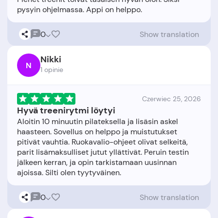
0
Show translation
Nikki
N
1 opinie
Czerwiec 25, 2026
Hyvä treenirytmi löytyi
Aloitin 10 minuutin pilateksella ja lisäsin askel
haasteen. Sovellus on helppo ja muistutukset
pitivät vauhtia. Ruokavalio-ohjeet olivat selkeitä,
parit lisämaksulliset jutut yllättivät. Peruin testin
jälkeen kerran, ja opin tarkistamaan uusinnan
0
Show translation