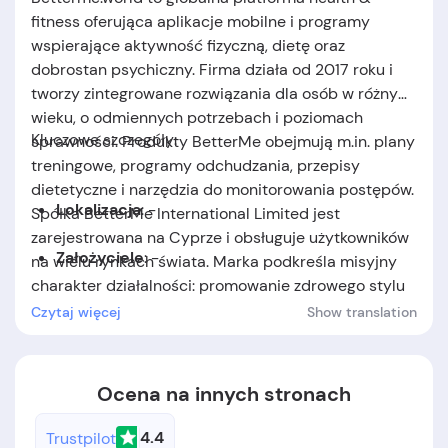
fitness oferująca aplikacje mobilne i programy
wspierające aktywność fizyczną, dietę oraz
dobrostan psychiczny. Firma działa od 2017 roku i
tworzy zintegrowane rozwiązania dla osób w różnym
wieku, o odmiennych potrzebach i poziomach
Kluczowe szczegóły:
sprawności. Produkty BetterMe obejmują m.in. plany
treningowe, programy odchudzania, przepisy
dietetyczne i narzędzia do monitorowania postępów.
Lokalizacja
: -
Spółka BetterMe International Limited jest
zarejestrowana na Cyprze i obsługuje użytkowników
Za
ł
o
ż
yciele
: -
na wielu rynkach świata. Marka podkreśla misyjny
charakter działalności: promowanie zdrowego stylu
Data założenia:
firma została założona w 2017
życia w sposób inkluzywny i pozbawiony presji
Czytaj więcej
Show translation
roku.
„idealnego ciała”.
Ocena na innych stronach
4.4
Trustpilot