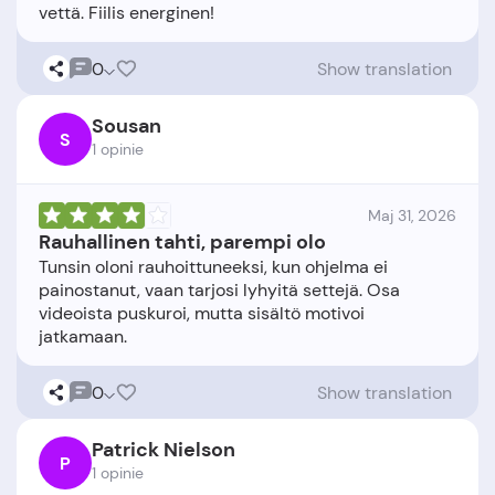
0
Show translation
Sousan
S
1 opinie
Maj 31, 2026
Rauhallinen tahti, parempi olo
Tunsin oloni rauhoittuneeksi, kun ohjelma ei
painostanut, vaan tarjosi lyhyitä settejä. Osa
videoista puskuroi, mutta sisältö motivoi
0
Show translation
Patrick Nielson
P
1 opinie