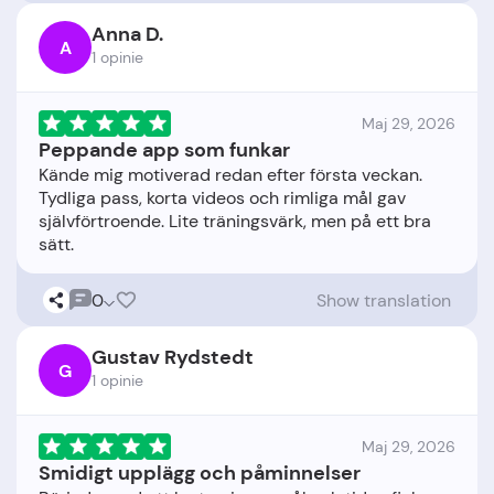
Anna D.
A
1 opinie
Maj 29, 2026
Peppande app som funkar
Kände mig motiverad redan efter första veckan.
Tydliga pass, korta videos och rimliga mål gav
självförtroende. Lite träningsvärk, men på ett bra
0
Show translation
Gustav Rydstedt
G
1 opinie
Maj 29, 2026
Smidigt upplägg och påminnelser