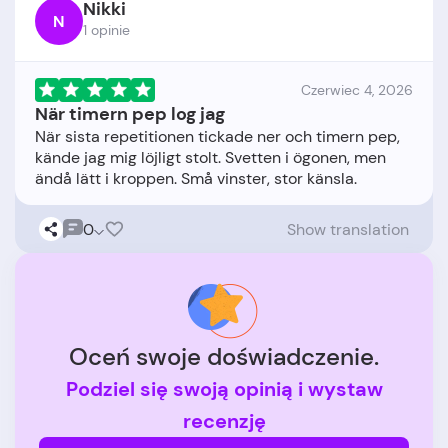
Nikki
N
1 opinie
Czerwiec 4, 2026
När timern pep log jag
När sista repetitionen tickade ner och timern pep,
kände jag mig löjligt stolt. Svetten i ögonen, men
0
Show translation
Oceń swoje doświadczenie.
Podziel się swoją opinią i wystaw
recenzję