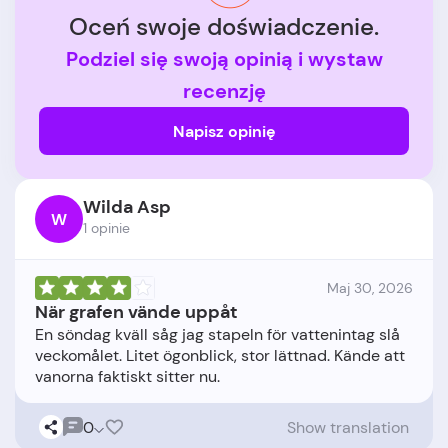
Oceń swoje doświadczenie.
Podziel się swoją opinią i wystaw
recenzję
Napisz opinię
Wilda Asp
W
1 opinie
Maj 30, 2026
När grafen vände uppåt
En söndag kväll såg jag stapeln för vattenintag slå
veckomålet. Litet ögonblick, stor lättnad. Kände att
0
Show translation