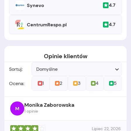
4.7
Synevo
4.7
CentrumRespo.pl
Opinie klientów
Sortuj:
Domyślne
1
2
3
4
5
Ocena:
Monika Zaborowska
M
1 opinie
Lipiec 22, 2026