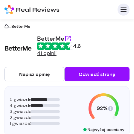
...
BetterMe
BetterMe
4.6
41 opinii
Napisz opinię
Odwiedź stronę
5 gwiazdek
4 gwiazdek
92%
3 gwiazdek
2 gwiazdek
1 gwiazdek
Najwyżej oceniany