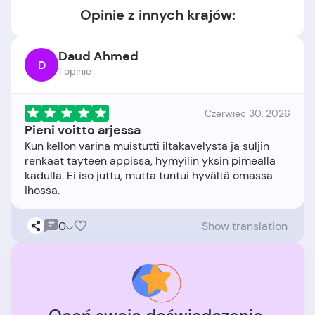
Opinie z innych krajów:
Daud Ahmed
D
1 opinie
Czerwiec 30, 2026
Pieni voitto arjessa
Kun kellon värinä muistutti iltakävelystä ja suljin
renkaat täyteen appissa, hymyilin yksin pimeällä
kadulla. Ei iso juttu, mutta tuntui hyvältä omassa
0
Show translation