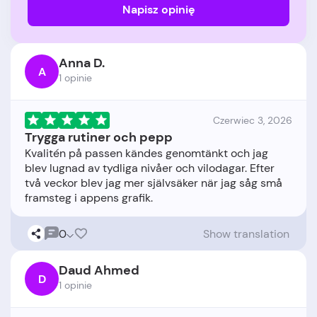
Napisz opinię
Anna D.
A
1 opinie
Czerwiec 3, 2026
Trygga rutiner och pepp
Kvalitén på passen kändes genomtänkt och jag
blev lugnad av tydliga nivåer och vilodagar. Efter
två veckor blev jag mer självsäker när jag såg små
0
Show translation
Daud Ahmed
D
1 opinie