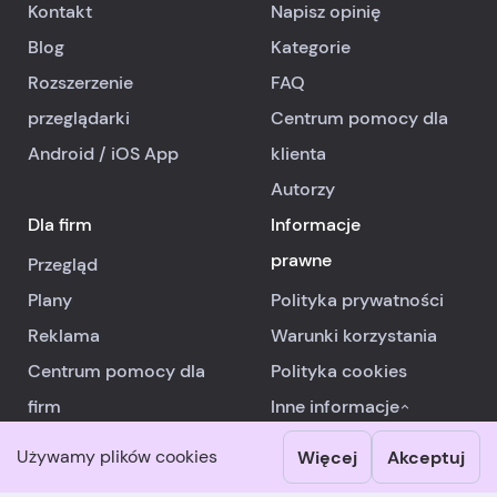
Kontakt
Napisz opinię
Blog
Kategorie
Rozszerzenie
FAQ
przeglądarki
Centrum pomocy dla
Android
/
iOS
App
klienta
Autorzy
Dla firm
Informacje
prawne
Przegląd
Plany
Polityka prywatności
Reklama
Warunki korzystania
Centrum pomocy dla
Polityka cookies
firm
Inne informacje
Używamy plików cookies
Więcej
Akceptuj
© 2026 RealReviews.io
|
Wszelkie prawa zastrzeżone.